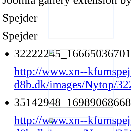
Spejder
Spejder
32222245_16665036701
http://www.xn--kfumspej
d8b.dk/images/Nytop/
35142948_16989068668
http://www.xn--kfumspej