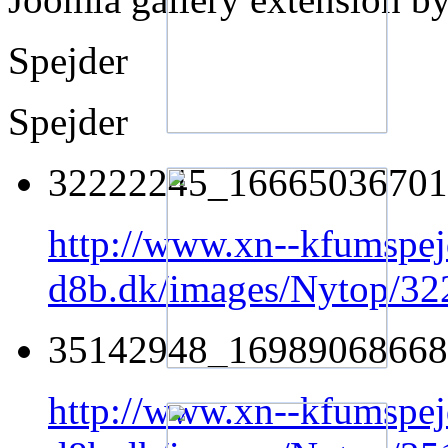
Spejder
Spejder
32222245_16665036701
http://www.xn--kfumspej
d8b.dk/images/Nytop/
35142948_16989068668
http://www.xn--kfumspej